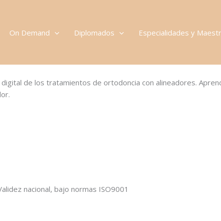
On Demand
Diplomados
Especialidades y Maestr
do digital de los tratamientos de ortodoncia con alineadores. Apr
or.
 Validez nacional, bajo normas ISO9001