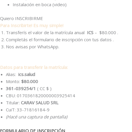
Instalación en boca (video)
Quiero
INSCRIBIRME
Para Inscribirte! Es muy simple!
Transferís el valor de la matrícula anual
ICS
– $80.000 .
Completás el formulario de inscripción con tus datos .
Nos avisas por WhatsApp.
Datos para transferir la matrícula:
Alias:
ics.salud
Monto:
$80.000
361-039254/1
( CC $ )
CBU: 0170361820000003925414
Titular:
CARAV SALUD SRL
CuiT: 33-71816184-9
(Hacé una captura de pantalla)
FORMULARIO DE INSCRIPCIÓN