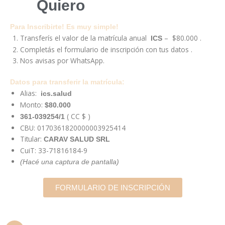
Quiero
INSCRIBIRME
Para Inscribirte! Es muy simple!
Transferís el valor de la matrícula anual
– $80.000 .
ICS
Completás el formulario de inscripción con tus datos .
Nos avisas por WhatsApp.
Datos para transferir la matrícula:
Alias:
ics.salud
Monto:
$80.000
( CC $ )
361-039254/1
CBU: 0170361820000003925414
Titular:
CARAV SALUD SRL
CuiT: 33-71816184-9
(Hacé una captura de pantalla)
FORMULARIO DE INSCRIPCIÓN