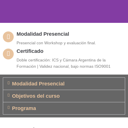
Prótesis Fija, Sobre
Modalidad Presencial
dientes e implantes
Presencial con Workshop y evaluación final.
Certificado
Lograrás realizar rehabilitaciones protéticas, unitarias, tramos y
Doble certificación: ICS y Cámara Argentina de la
de arco completo sobre dientes e Implantes; teniendo
conocimientos sobre manejo de tejidos blandos y oclusión.
Formación | Validez nacional, bajo normas ISO9001
Modalidad Presencial
Objetivos del curso
Programa